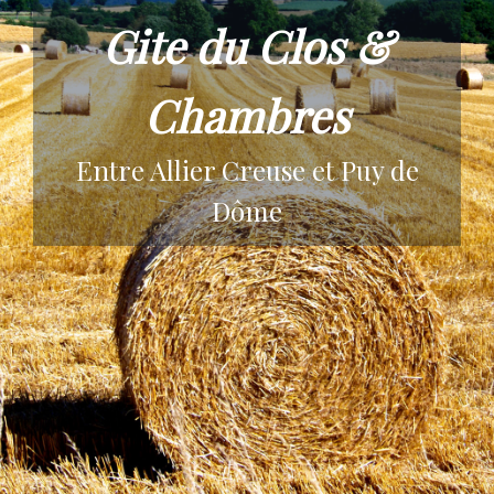
Gite du Clos &
Chambres
Entre Allier Creuse et Puy de
Dôme